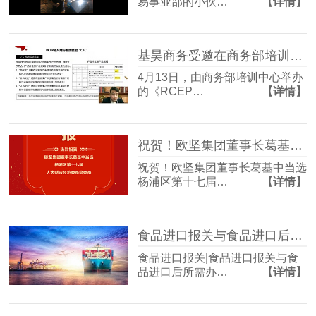
易事业部的小伙…
【详情】
基昊商务受邀在商务部培训中心做“RCEP下中国出口原产地标准及认定”主题授课
4月13日，由商务部培训中心举办
的《RCEP…
【详情】
祝贺！欧坚集团董事长葛基中当选杨浦区第十七届人大财政经济委员
祝贺！欧坚集团董事长葛基中当选
杨浦区第十七届…
【详情】
食品进口报关与食品进口后需办理事项
食品进口报关|食品进口报关与食
品进口后所需办…
【详情】