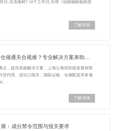
工作日;冷冻海鲜7-10个工作日;办理《动植物检验检疫
了解详情
进口报关 | 跨境电商零售进口仓储通关合规难？专业解决方案来助力 - 心海供应链
痛点，提供高效解决方案，上海心海供应链发展有限
外贸代理、进出口报关，国际运输、仓储配送等多项
66…
了解详情
扩展：成分禁令范围与报关要求