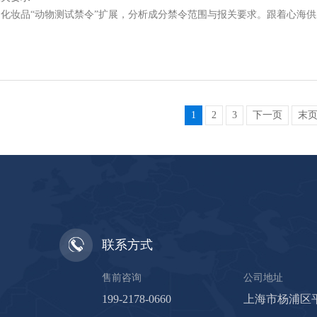
化妆品“动物测试禁令”扩展，分析成分禁令范围与报关要求。跟着心海
1
2
3
下一页
末
联系方式
售前咨询
公司地址
199-2178-0660
上海市杨浦区平