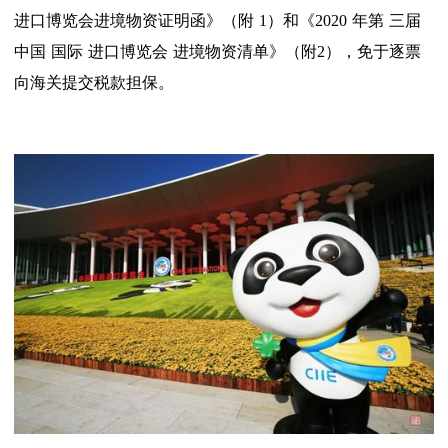
进口博览会进境物资证明函》（附
1）和《2020
年第
三
届
中国
国际
进口博览会
进境物资清单》（附
2），免于逐票
向海关提交税款担保。