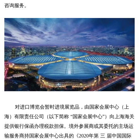
咨询服务。
对
进口博览会
暂时进境展览品，由国家会展中心（上
海）有限责任公司（以下简称
“国家会展中心”）向上海海关
提供银行保函办理税款担保。境外参展商或其委托的主场运
输服务商持国家会展中心出具的《2020
年第
三
届
中国国际